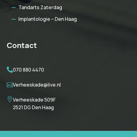
Tandarts Zaterdag
Implantologie – Den Haag
Contact
070 880 4470

Verheeskade@live.nl


Verheeskade 509F
2521 DG Den Haag