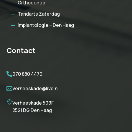
Orthodontie
Tandarts Zaterdag
Implantologie – Den Haag
Contact
070 880 4470

Verheeskade@live.nl


Verheeskade 509F
2521 DG Den Haag